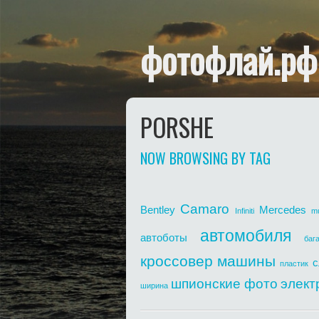
фотофлай.рф
PORSHE
NOW BROWSING BY TAG
Camaro
Bentley
Mercedes
Infiniti
m
автомобиля
автоботы
баг
кроссовер
машины
с
пластик
шпионские фото
элект
ширина