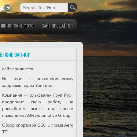
ШПИОНСКИЕ ФОТО
САЙТ ПРОДАЁТСЯ
ВЕЖИЕ ЗАПИСИ
сайт продаётся
На пути к психологическому
здоровью через YouTube
Компания «Фольксваген Груп Рус»
продолжит свою работу на
российском рынке под новым
названием AGR Automotive Group
Обзор спорткара SSC Ultimate Aero
TT