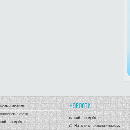
НОВОСТИ
новый мюзикл
шпионские фото
сайт продаётся
сайт продаётся
На пути к психологическому