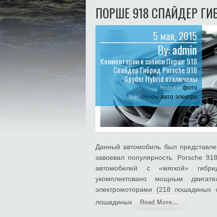
ПОРШЕ 918 СПАЙДЕР ГИБ
5 мая, 2015
By:
admin
Комментарии
к записи Порше 918
Спайдер Гибрид Porsche 918
Spyder Hybrid
отключены
Posted in
фото
Tags:
Porshe
,
авто
,
электро
Данный автомобиль был представле
завоевал популярность. Porsche 9
автомобилей с «мягкой» гибри
укомплектовано мощным двига
электромоторами (218 лошадиных с
лошадиных
Read More…