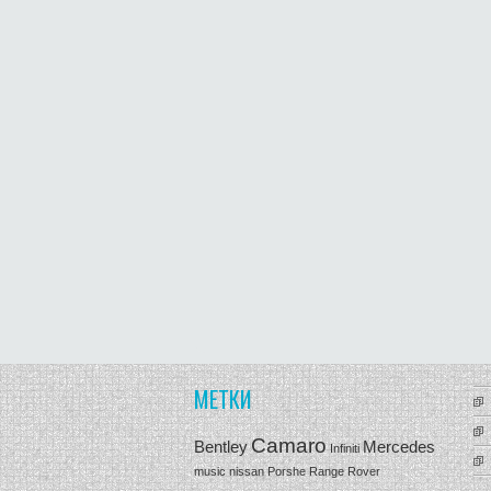
МЕТКИ
Camaro
Bentley
Mercedes
Infiniti
music
nissan
Porshe
Range Rover