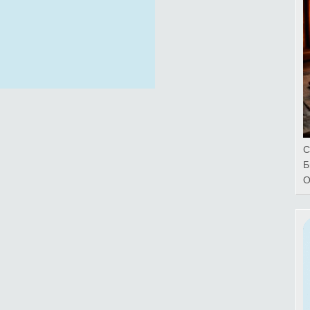
С
Б
О