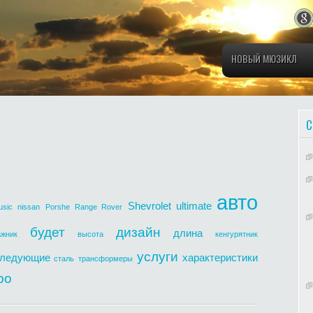
НОВЫЙ МЮЗИКЛ
С
авто
Shevrolet
ultimate
usic
nissan
Porshe
Range Rover
будет
дизайн
длина
ажник
высота
кенгурятник
услуги
ледующие
характеристики
сталь
трансформеры
ро