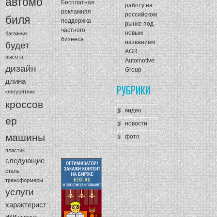
автомо
Бесплатная
работу на
рекламная
российском
биля
поддержка
рынке под
частного
новым
багажник
бизнеса
названием
будет
AGR
высота
Automotive
дизайн
Group
длина
РУБРИКИ
кенгурятник
кроссов
видео
ер
новости
машины
фото
пластик
следующие
сталь
трансформеры
услуги
характерист
ики
ширина