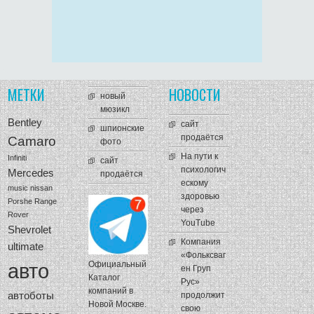
МЕТКИ
НОВОСТИ
новый
мюзикл
Bentley
сайт
шпионские
продаётся
Camaro
фото
На пути к
Infiniti
сайт
психологич
Mercedes
продаётся
ескому
music
nissan
здоровью
Porshe
Range
через
Rover
YouTube
Shevrolet
Компания
ultimate
«Фольксваг
авто
Официальный
ен Груп
Каталог
Рус»
компаний в
автоботы
продолжит
Новой Москве.
свою