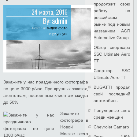
продолжит свою
24 марта, 2016
работу на
российском
By:
admin
рынке под новым
Posted in
видео
,
фото
названием AGR
Tags:
услуги
Automotive Group
Обзор спорткара
SSC Ultimate Aero
TT
Спорткар SSC
Ultimate Aero TT
Закажите у нас праздничного фотографа
BUGATTI продал
по цене 3000 р/час. При крупных заказах,
свой последний
агентствам, постоянным клиентам скидка
автомобиль
до 50%
Популярные авто
Закажите
среди женщин
фотографа в
Новой
Chevrolet Camaro
Москве всего
Фото NEW