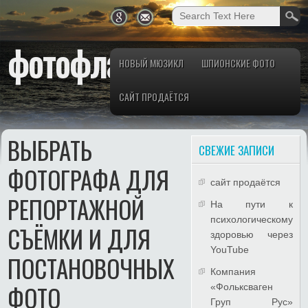
фотофлай.рф
НОВЫЙ МЮЗИКЛ
ШПИОНСКИЕ ФОТО
САЙТ ПРОДАЁТСЯ
ВЫБРАТЬ
СВЕЖИЕ ЗАПИСИ
ФОТОГРАФА ДЛЯ
сайт продаётся
РЕПОРТАЖНОЙ
На пути к
психологическому
СЪЁМКИ И ДЛЯ
здоровью через
YouTube
ПОСТАНОВОЧНЫХ
Компания
ФОТО
«Фольксваген
Груп Рус»