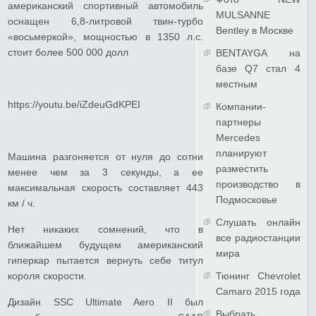
американский спортивный автомобиль
MULSANNE
оснащен 6,8-литровой твин-турбо
Bentley в Москве
«восьмеркой», мощностью в 1350 л.с.
стоит более 500 000 долл
BENTAYGA на
базе Q7 стал 4
местным
https://youtu.be/iZdeuGdKPEI
Компании-
партнеры
Mercedes
планируют
Машина разгоняется от нуля до сотни
разместить
менее чем за 3 секунды, а ее
производство в
максимальная скорость составляет 443
Подмосковье
км / ч.
Слушать онлайн
Нет никаких сомнений, что в
все радиостанции
ближайшем будущем американский
мира
гиперкар пытается вернуть себе титул
короля скорости.
Тюнинг Chevrolet
Camaro 2015 года
Дизайн SSC Ultimate Aero II был
Выбрать