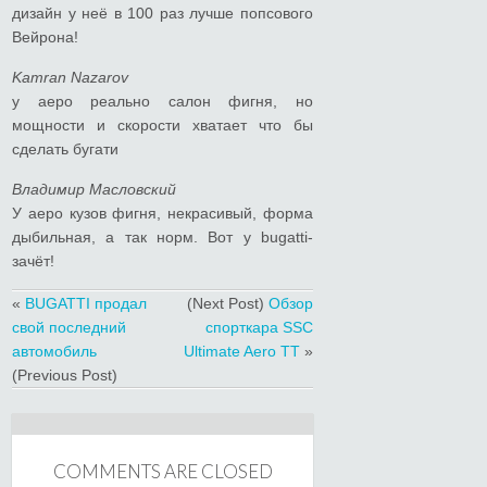
дизайн у неё в 100 раз лучше попсового
Вейрона!
Kamran Nazarov
у аеро реально салон фигня, но
мощности и скорости хватает что бы
сделать бугати
Владимир Масловский
У аеро кузов фигня, некрасивый, форма
дыбильная, а так норм. Вот у bugatti-
зачёт!
«
BUGATTI продал
(Next Post)
Обзор
свой последний
спорткара SSC
автомобиль
Ultimate Aero TT
»
(Previous Post)
COMMENTS ARE CLOSED