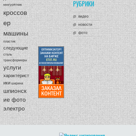
РУБРИКИ
кенгурятник
кроссов
видео
ер
новости
машины
фото
пластик
следующие
сталь
трансформеры
услуги
характерист
ики
ширина
шпионск
ие фото
электро