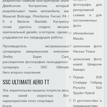
разработан главным конструктором SAAB
фотографа для
Джейсоном Кэстриотом, который
репортажной
разрабатывал такие автомобили, как
съёмки и для
Maserati Birdcage, Pininfarina Ferrari P4 /
постановочных
5 и Bertone Mantide. Кэстриоту
фото
снова удалось создать весьма
оригинальный дизайн, в котором, однако,
обновлённая
угадываются его предыдущие работы.
Mazda
Производитель экстремальных
шпионские фото
суперкаров американская компания
Ниссан Теана
Shelby Super Cars
шпионские фото
рассекретили фотографии легендарного
новой Шевроле
суперкара — SSC Ultimate
Камаро
Aero второго поколения.
Порше 918
SSC ULTIMATE AERO TT
Спайдер Гибрид
Porsche 918
Эта изумительная машина потрясла весь
Spyder Hybrid
мир своей скоростью. Вот
О достоинствах и
характеристики этого спорткара:
преимуществах
Кузов: