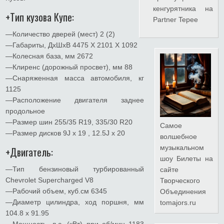
кенгурятника на
+Тип кузова Купе:
Partner Tepee
—Количество дверей (мест) 2 (2)
—Габариты, ДхШхВ 4475 X 2101 X 1092
—Колесная база, мм 2672
—Клиренс (дорожный просвет), мм 88
—Снаряженная масса автомобиля, кг
1125
—Расположение двигателя заднее
продольное
—Размер шин 255/35 R19, 335/30 R20
Самое
—Размер дисков 9J x 19 , 12.5J x 20
волшебное
музыкальном
+Двигатель:
шоу
Билеты на
—Тип бензиновый турбированный
сайте
Chevrolet Supercharged V8
Творческого
—Рабочий объем, куб.см 6345
Объединения
—Диаметр цилиндра, ход поршня, мм
tomajors.ru
104.8 x 91.95
—Мощность, л.с. (кВт) при об/мин 1183