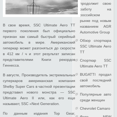
продолжит свою
работу на
российском
рынке под новым
В свое время, SSC Ultimate Aero TT
названием AGR
первого поколения был официально
Automotive Group
признан как самый быстрый серийный
Обзор спорткара
автомобиль в мире. Американский
SSC Ultimate Aero
гиперкар может разгоняться до скорости
TT
в 412 км / ч и этот результат записан
представителями Книги рекордов
Спорткар SSC
Гиннесса.
Ultimate Aero TT
BUGATTI продал
В августе, Производитель экстремальных
свой последний
суперкаров американская компания
автомобиль
Shelby Super Cars в частной презентации
представил нового монстра — SSC
Популярные авто
Ultimate Aero II или, как его еще
среди женщин
называют, SSC «Next Generation.
Chevrolet Camaro
По данным издания Top Gear,
Фото NEW