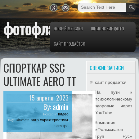
фотофлай.рф
НОВЫЙ МЮЗИКЛ
ШПИОНСКИЕ ФОТО
САЙТ ПРОДАЁТСЯ
СПОРТКАР SSC
СВЕЖИЕ ЗАПИСИ
ULTIMATE AERO TT
сайт продаётся
На пути к
15 апреля, 2023
психологическому
By:
admin
здоровью через
YouTube
Posted in
видео
Tags:
ultimate
,
авто
,
характеристики
,
Компания
электро
«Фольксваген
Груп Рус»