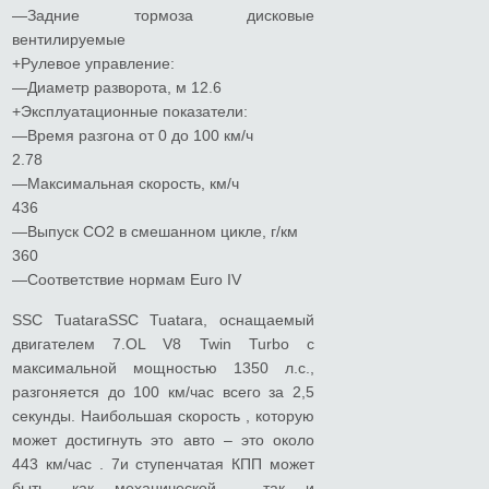
—Задние тормоза дисковые
вентилируемые
+Рулевое управление:
—Диаметр разворота, м 12.6
+Эксплуатационные показатели:
—Время разгона от 0 до 100 км/ч
2.78
—Максимальная скорость, км/ч
436
—Выпуск СО2 в смешанном цикле, г/км
360
—Соответствие нормам Euro IV
SSC TuataraSSC Tuatara, оснащаемый
двигателем 7.OL V8 Twin Turbo с
максимальной мощностью 1350 л.с.,
разгоняется до 100 км/час всего за 2,5
секунды. Наибольшая скорость , которую
может достигнуть это авто – это около
443 км/час . 7и ступенчатая КПП может
быть, как механической , так и