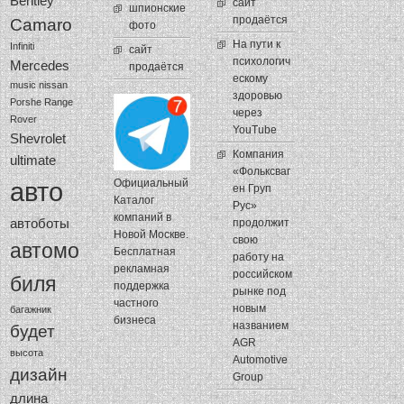
Bentley
сайт
шпионские
продаётся
Camaro
фото
На пути к
Infiniti
сайт
психологич
Mercedes
продаётся
ескому
music
nissan
здоровью
Porshe
Range
через
Rover
YouTube
Shevrolet
Компания
ultimate
«Фольксваг
авто
Официальный
ен Груп
Каталог
Рус»
компаний в
автоботы
продолжит
Новой Москве.
свою
автомо
Бесплатная
работу на
рекламная
российском
биля
поддержка
рынке под
частного
новым
багажник
бизнеса
названием
будет
AGR
высота
Automotive
дизайн
Group
длина